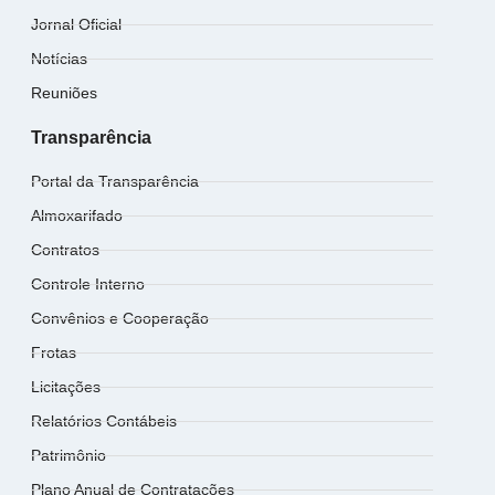
Jornal Oficial
Notícias
Reuniões
Transparência
Portal da Transparência
Almoxarifado
Contratos
Controle Interno
Convênios e Cooperação
Frotas
Licitações
Relatórios Contábeis
Patrimônio
Plano Anual de Contratações