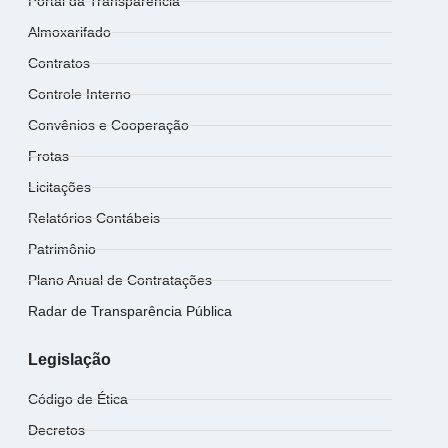
Portal da Transparência
Almoxarifado
Contratos
Controle Interno
Convênios e Cooperação
Frotas
Licitações
Relatórios Contábeis
Patrimônio
Plano Anual de Contratações
Radar de Transparência Pública
Legislação
Código de Ética
Decretos