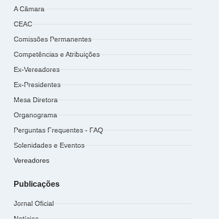
A Câmara
CEAC
Comissões Permanentes
Competências e Atribuições
Ex-Vereadores
Ex-Presidentes
Mesa Diretora
Organograma
Perguntas Frequentes - FAQ
Solenidades e Eventos
Vereadores
Publicações
Jornal Oficial
Notícias