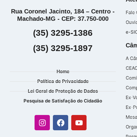
Rua Coronel Jacinto, 184 – Centro -
Fale
Machado-MG - CEP: 37.750-000
Ouvi
(35) 3295-1386
e-SI
Câm
(35) 3295-1897
A Câ
CEA
Home
Comi
Política de Privacidade
Comp
Lei Geral de Proteção de Dados
Ex-V
Pesquisa de Satisfação do Cidadão
Ex-P
Mesa
Orga
Perg