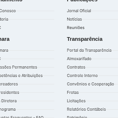
 Conosco
Jornal Oficial
doria
Notícias
C
Reuniões
ara
Transparência
mara
Portal da Transparência
C
Almoxarifado
ssões Permanentes
Contratos
etências e Atribuições
Controle Interno
ereadores
Convênios e Cooperação
residentes
Frotas
 Diretora
Licitações
nograma
Relatórios Contábeis
untas Frequentes - FAQ
Patrimônio