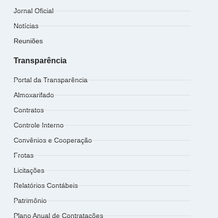
Jornal Oficial
Notícias
Reuniões
Transparência
Portal da Transparência
Almoxarifado
Contratos
Controle Interno
Convênios e Cooperação
Frotas
Licitações
Relatórios Contábeis
Patrimônio
Plano Anual de Contratações