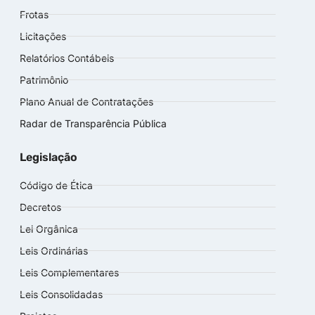
Frotas
Licitações
Relatórios Contábeis
Patrimônio
Plano Anual de Contratações
Radar de Transparência Pública
Legislação
Código de Ética
Decretos
Lei Orgânica
Leis Ordinárias
Leis Complementares
Leis Consolidadas