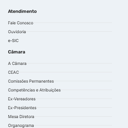
Atendimento
Fale Conosco
Ouvidoria
e-SIC
Câmara
A Câmara
CEAC
Comissões Permanentes
Competências e Atribuições
Ex-Vereadores
Ex-Presidentes
Mesa Diretora
Organograma