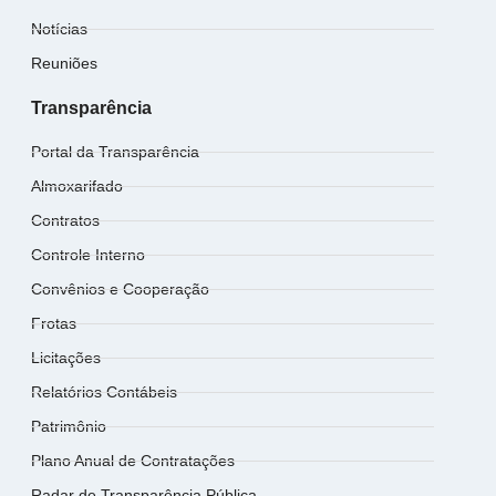
Notícias
Reuniões
Transparência
Portal da Transparência
Almoxarifado
Contratos
Controle Interno
Convênios e Cooperação
Frotas
Licitações
Relatórios Contábeis
Patrimônio
Plano Anual de Contratações
Radar de Transparência Pública