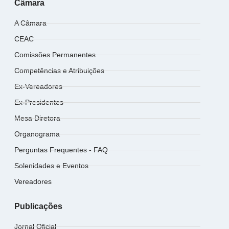
Câmara
A Câmara
CEAC
Comissões Permanentes
Competências e Atribuições
Ex-Vereadores
Ex-Presidentes
Mesa Diretora
Organograma
Perguntas Frequentes - FAQ
Solenidades e Eventos
Vereadores
Publicações
Jornal Oficial