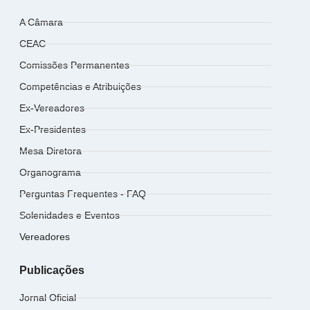
A Câmara
CEAC
Comissões Permanentes
Competências e Atribuições
Ex-Vereadores
Ex-Presidentes
Mesa Diretora
Organograma
Perguntas Frequentes - FAQ
Solenidades e Eventos
Vereadores
Publicações
Jornal Oficial