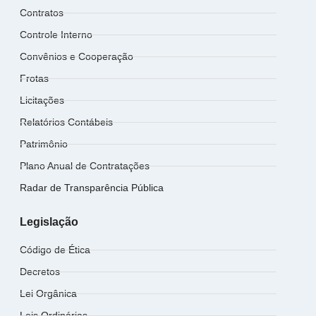
Contratos
Controle Interno
Convênios e Cooperação
Frotas
Licitações
Relatórios Contábeis
Patrimônio
Plano Anual de Contratações
Radar de Transparência Pública
Legislação
Código de Ética
Decretos
Lei Orgânica
Leis Ordinárias