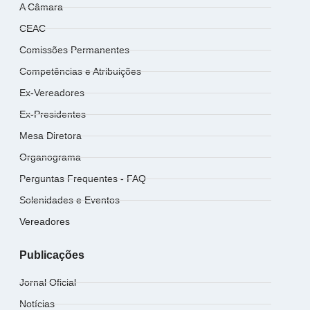
A Câmara
CEAC
Comissões Permanentes
Competências e Atribuições
Ex-Vereadores
Ex-Presidentes
Mesa Diretora
Organograma
Perguntas Frequentes - FAQ
Solenidades e Eventos
Vereadores
Publicações
Jornal Oficial
Notícias