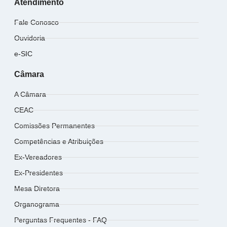
Atendimento
Fale Conosco
Ouvidoria
e-SIC
Câmara
A Câmara
CEAC
Comissões Permanentes
Competências e Atribuições
Ex-Vereadores
Ex-Presidentes
Mesa Diretora
Organograma
Perguntas Frequentes - FAQ