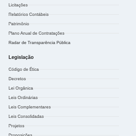
Licitações
Relatórios Contábeis
Patrimônio
Plano Anual de Contratações
Radar de Transparência Pública
Legislação
Código de Ética
Decretos
Lei Orgânica
Leis Ordinárias
Leis Complementares
Leis Consolidadas
Projetos
Proposições