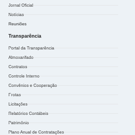
Jornal Oficial
Notícias
Reuniões
Transparência
Portal da Transparência
Almoxarifado
Contratos
Controle Interno
Convênios e Cooperação
Frotas
Licitações
Relatórios Contábeis
Patrimônio
Plano Anual de Contratações