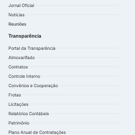
Jornal Oficial
Notícias
Reuniões
Transparência
Portal da Transparência
Almoxarifado
Contratos
Controle Interno
Convênios e Cooperação
Frotas
Licitações
Relatórios Contábeis
Patrimônio
Plano Anual de Contratações