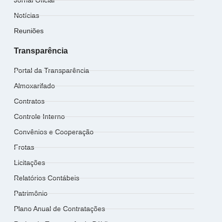
Jornal Oficial
Notícias
Reuniões
Transparência
Portal da Transparência
Almoxarifado
Contratos
Controle Interno
Convênios e Cooperação
Frotas
Licitações
Relatórios Contábeis
Patrimônio
Plano Anual de Contratações