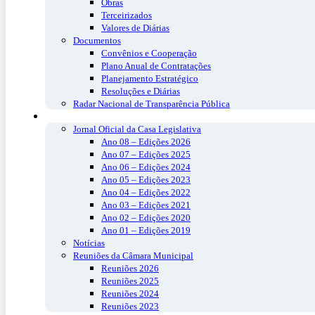
Obras
Terceirizados
Valores de Diárias
Documentos
Convênios e Cooperação
Plano Anual de Contratações
Planejamento Estratégico
Resoluções e Diárias
Radar Nacional de Transparência Pública
Publicações
Jornal Oficial da Casa Legislativa
Ano 08 – Edições 2026
Ano 07 – Edições 2025
Ano 06 – Edições 2024
Ano 05 – Edições 2023
Ano 04 – Edições 2022
Ano 03 – Edições 2021
Ano 02 – Edições 2020
Ano 01 – Edições 2019
Notícias
Reuniões da Câmara Municipal
Reuniões 2026
Reuniões 2025
Reuniões 2024
Reuniões 2023