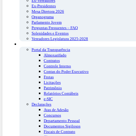
Ex-Vereadores
Ex-Presidentes
Mesa Diretora 2026
Organograma
Parlamento Jovem
Perguntas Frequentes – FAQ
Solenidades e Eventos
Vereadores Legislatura 2025-2028
Transparência
Portal da Transparência
Almoxarifado
Contratos
Controle Interno
Contas do Poder Executivo
Frotas
Licitações
Patrimônio
Relatórios Contábeis
e-SIC
Declarações
Atas de Adesão
Concursos
Departamento Pessoal
Documentos Sigilosos
Fiscais de Contrato