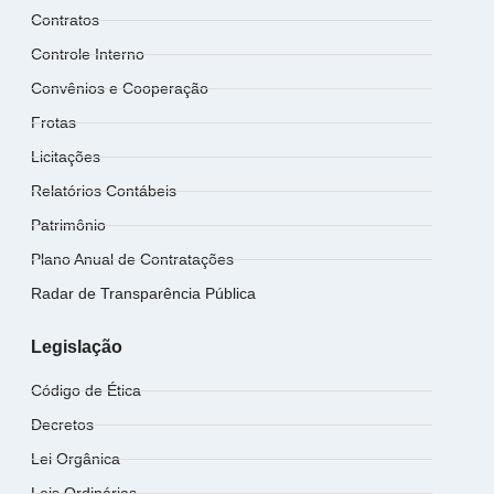
Contratos
Controle Interno
Convênios e Cooperação
Frotas
Licitações
Relatórios Contábeis
Patrimônio
Plano Anual de Contratações
Radar de Transparência Pública
Legislação
Código de Ética
Decretos
Lei Orgânica
Leis Ordinárias