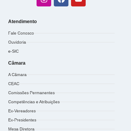
Atendimento
Fale Conosco
Ouvidoria
e-SIC
Câmara
A Câmara
CEAC
Comissões Permanentes
Competências e Atribuições
Ex-Vereadores
Ex-Presidentes
Mesa Diretora