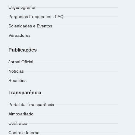
Organograma
Perguntas Frequentes - FAQ
Solenidades e Eventos
Vereadores
Publicações
Jornal Oficial
Notícias
Reuniões
Transparência
Portal da Transparência
Almoxarifado
Contratos
Controle Interno