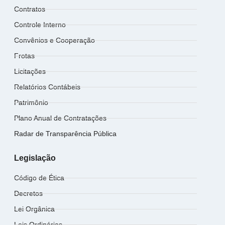
Contratos
Controle Interno
Convênios e Cooperação
Frotas
Licitações
Relatórios Contábeis
Patrimônio
Plano Anual de Contratações
Radar de Transparência Pública
Legislação
Código de Ética
Decretos
Lei Orgânica
Leis Ordinárias