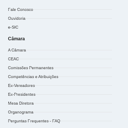
Fale Conosco
Ouvidoria
e-SIC
Câmara
A Câmara
CEAC
Comissões Permanentes
Competências e Atribuições
Ex-Vereadores
Ex-Presidentes
Mesa Diretora
Organograma
Perguntas Frequentes - FAQ